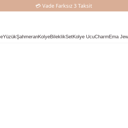
💳 Vade Farksız 3 Taksit
📍 Ankara İçi Elden Teslim
✨ Mart Ayına Özel %15 İndirim ✨
çe
Yüzük
Şahmeran
Kolye
Bileklik
Set
Kolye Ucu
Charm
Ema Jew