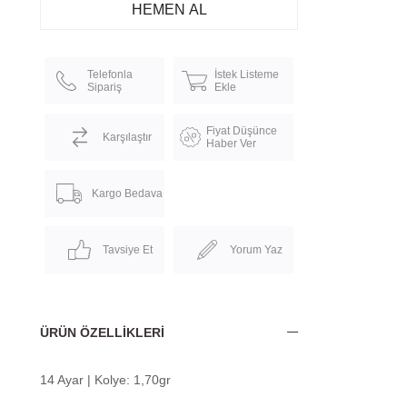
Telefonla
İstek Listeme
Sipariş
Ekle
Fiyat Düşünce
Karşılaştır
Haber Ver
Kargo Bedava
Tavsiye Et
Yorum Yaz
ÜRÜN ÖZELLIKLERI
14 Ayar | Kolye: 1,70gr