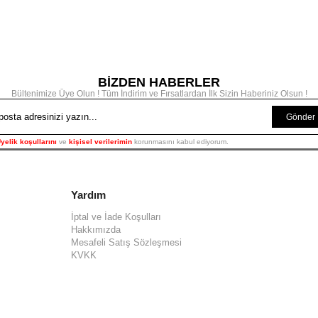
BİZDEN HABERLER
Bültenimize Üye Olun ! Tüm İndirim ve Fırsatlardan İlk Sizin Haberiniz Olsun !
Gönder
yelik koşullarını
ve
kişisel verilerimin
korunmasını kabul ediyorum.
Yardım
İptal ve İade Koşulları
Hakkımızda
Mesafeli Satış Sözleşmesi
KVKK