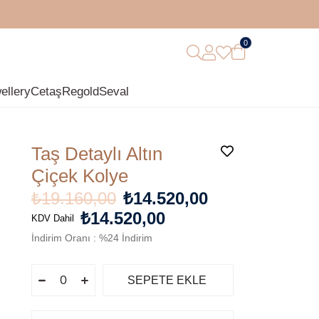
0
ellery
Cetaş
Regold
Seval
Taş Detaylı Altın
Çiçek Kolye
₺19.160,00
₺14.520,00
₺14.520,00
KDV Dahil
İndirim Oranı
:
%
24
İndirim