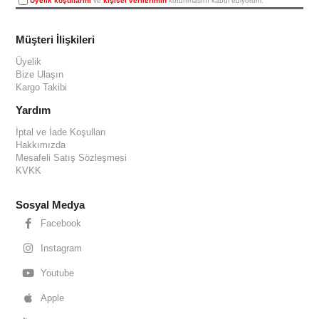
Üyelik koşullarını
ve
kişisel verilerimin
korunmasını kabul ediyorum.
Müşteri İlişkileri
Üyelik
Bize Ulaşın
Kargo Takibi
Yardım
İptal ve İade Koşulları
Hakkımızda
Mesafeli Satış Sözleşmesi
KVKK
Sosyal Medya
Facebook
Instagram
Youtube
Apple