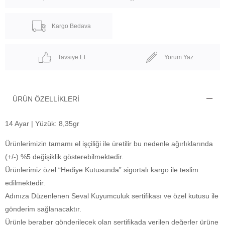
Kargo Bedava
Tavsiye Et
Yorum Yaz
ÜRÜN ÖZELLIKLERI
14 Ayar | Yüzük: 8,35gr
Ürünlerimizin tamamı el işçiliği ile üretilir bu nedenle ağırlıklarında
(+/-) %5 değişiklik gösterebilmektedir.
Ürünlerimiz özel “Hediye Kutusunda” sigortalı kargo ile teslim
edilmektedir.
Adınıza Düzenlenen Seval Kuyumculuk sertifikası ve özel kutusu ile
gönderim sağlanacaktır.
Ürünle beraber gönderilecek olan sertifikada verilen değerler ürüne