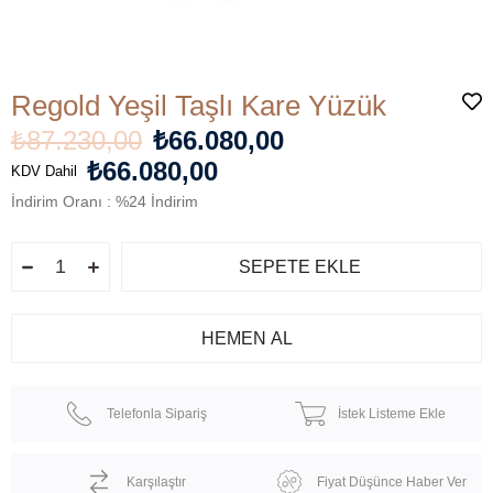
Regold Yeşil Taşlı Kare Yüzük
₺87.230,00
₺66.080,00
₺66.080,00
KDV Dahil
İndirim Oranı
:
%
24
İndirim
Telefonla Sipariş
İstek Listeme Ekle
Karşılaştır
Fiyat Düşünce Haber Ver