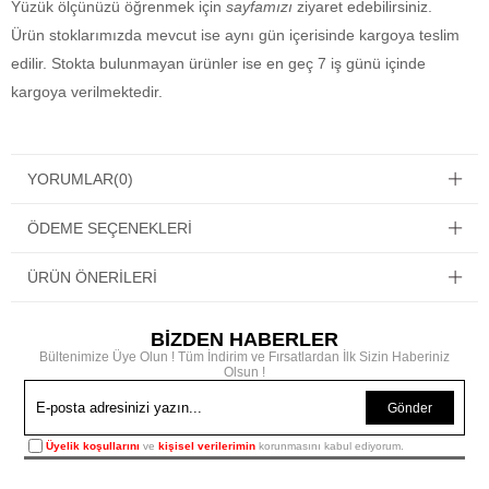
Yüzük ölçünüzü öğrenmek için
sayfamızı
ziyaret edebilirsiniz.
Ürün stoklarımızda mevcut ise aynı gün içerisinde kargoya teslim
edilir. Stokta bulunmayan ürünler ise en geç 7 iş günü içinde
kargoya verilmektedir.
YORUMLAR
(0)
ÖDEME SEÇENEKLERI
ÜRÜN ÖNERILERI
BİZDEN HABERLER
Bültenimize Üye Olun ! Tüm İndirim ve Fırsatlardan İlk Sizin Haberiniz
Olsun !
Gönder
Üyelik koşullarını
ve
kişisel verilerimin
korunmasını kabul ediyorum.