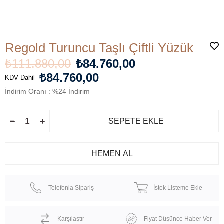
Regold Turuncu Taşlı Çiftli Yüzük
₺111.880,00
₺84.760,00
₺84.760,00
KDV Dahil
İndirim Oranı
:
%
24
İndirim
Telefonla Sipariş
İstek Listeme Ekle
Karşılaştır
Fiyat Düşünce Haber Ver