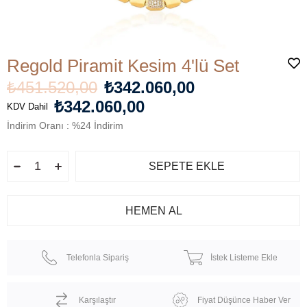
Regold Piramit Kesim 4'lü Set
₺451.520,00
₺342.060,00
₺342.060,00
KDV Dahil
İndirim Oranı
:
%
24
İndirim
Telefonla Sipariş
İstek Listeme Ekle
Karşılaştır
Fiyat Düşünce Haber Ver