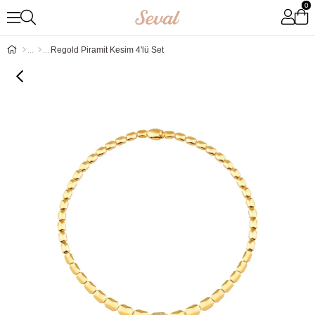
0
Regold Piramit Kesim 4'lü Set