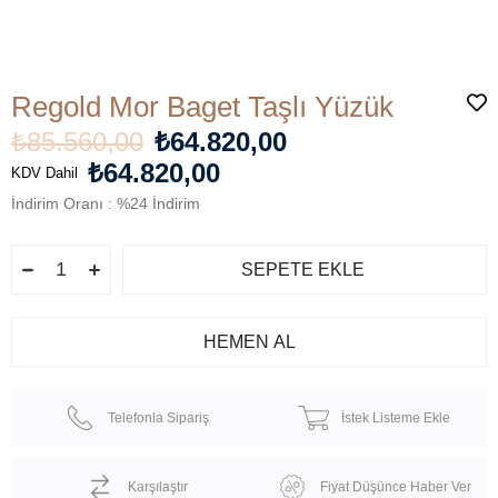
Regold Mor Baget Taşlı Yüzük
₺85.560,00
₺64.820,00
₺64.820,00
KDV Dahil
İndirim Oranı
:
%
24
İndirim
Telefonla Sipariş
İstek Listeme Ekle
Karşılaştır
Fiyat Düşünce Haber Ver