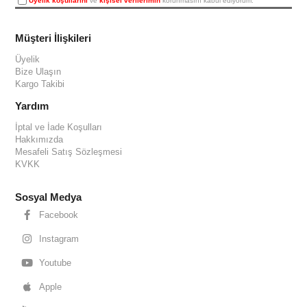
Üyelik koşullarını
ve
kişisel verilerimin
korunmasını kabul ediyorum.
Müşteri İlişkileri
Üyelik
Bize Ulaşın
Kargo Takibi
Yardım
İptal ve İade Koşulları
Hakkımızda
Mesafeli Satış Sözleşmesi
KVKK
Sosyal Medya
Facebook
Instagram
Youtube
Apple