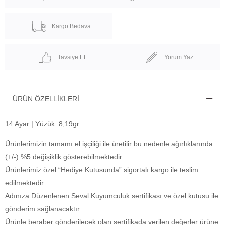
Kargo Bedava
Tavsiye Et
Yorum Yaz
ÜRÜN ÖZELLIKLERI
14 Ayar | Yüzük: 8,19gr
Ürünlerimizin tamamı el işçiliği ile üretilir bu nedenle ağırlıklarında
(+/-) %5 değişiklik gösterebilmektedir.
Ürünlerimiz özel “Hediye Kutusunda” sigortalı kargo ile teslim
edilmektedir.
Adınıza Düzenlenen Seval Kuyumculuk sertifikası ve özel kutusu ile
gönderim sağlanacaktır.
Ürünle beraber gönderilecek olan sertifikada verilen değerler ürüne