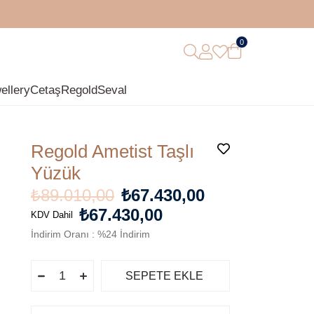
0
ellery
Cetaş
Regold
Seval
Regold Ametist Taşlı
Yüzük
₺89.010,00
₺67.430,00
₺67.430,00
KDV Dahil
İndirim Oranı
:
%
24
İndirim