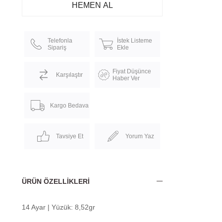
Telefonla
İstek Listeme
Sipariş
Ekle
Fiyat Düşünce
Karşılaştır
Haber Ver
Kargo Bedava
Tavsiye Et
Yorum Yaz
ÜRÜN ÖZELLIKLERI
14 Ayar | Yüzük: 8,52gr