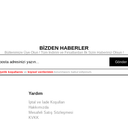
BİZDEN HABERLER
Bültenimize Üye Olun ! Tüm İndirim ve Fırsatlardan İlk Sizin Haberiniz Olsun !
Gönder
yelik koşullarını
ve
kişisel verilerimin
korunmasını kabul ediyorum.
Yardım
İptal ve İade Koşulları
Hakkımızda
Mesafeli Satış Sözleşmesi
KVKK