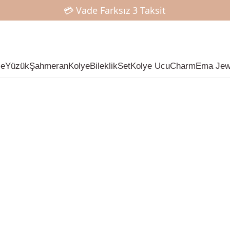
💳 Vade Farksız 3 Taksit
📍 Ankara İçi Elden Teslim
✨ Mart Ayına Özel %15 İndirim ✨
çe
Yüzük
Şahmeran
Kolye
Bileklik
Set
Kolye Ucu
Charm
Ema Jew