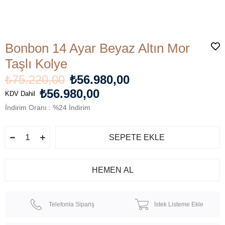
Bonbon 14 Ayar Beyaz Altın Mor
Taşlı Kolye
₺75.220,00
₺56.980,00
₺56.980,00
KDV Dahil
İndirim Oranı
:
%
24
İndirim
Telefonla Sipariş
İstek Listeme Ekle