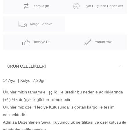
Karşılaştır
Fiyat Düşünce Haber Ver
Kargo Bedava
Tavsiye Et
Yorum Yaz
ÜRÜN ÖZELLIKLERI
14 Ayar | Kolye: 7,20gr
Ürünlerimizin tamamı el işçiliği ile üretilir bu nedenle ağırlıklarında
(+/-) %5 değişiklik gösterebilmektedir.
Ürünlerimiz özel “Hediye Kutusunda” sigortalı kargo ile teslim
edilmektedir.
Adınıza Düzenlenen Seval Kuyumculuk sertifikası ve özel kutusu ile
gönderim sağlanacaktır.